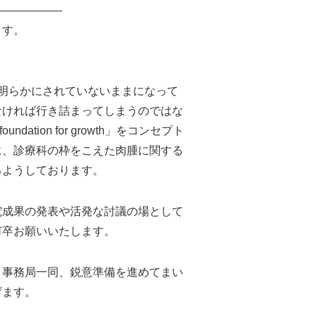
—————-
ます。
明らかにされていないままになって
なければ行き詰まってしまうのではな
dation for growth」をコンセプト
に、診療科の枠をこえた肉腫に関する
るようしております。
究成果の発表や活発な討議の場として
何卒お願いいたします。
う事務局一同、鋭意準備を進めてまい
げます。