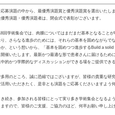
—————————————————————————————
※応募演題の中から、最優秀演題賞と優秀演題賞を選出いたし
最優秀演題・優秀演題者は、閉会式で表彰がございます。
第8回学術集会では、肉腫についてはまだまだ基本となることが
おり、さらなる進歩のためには、それらの基本を固めながらで
か、という想いから、「基本を固めつつ進歩するBuild a solid foun
に開催いたします。最新かつ最適な形で患者さんに届けるため
集中的かつ学際的なディスカッションができる場をご提供でき
ご多用のところ、誠に恐縮ではございますが、皆様の貴重な研
ご活用いただきたく、是非とも演題をご応募くださいますよう
引き続き、参加される皆様にとって実り多き学術集会となるよ
りますので、皆様のご支援、ご協力のほど、何卒お願い申し上