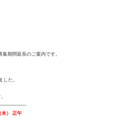
。
題募集期間延長のご案内です。
ました。
す。
—————-
日（木） 正午