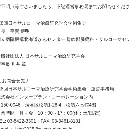
ご不明点等ございましたら、下記運営事務局までお問合せくだ
第8回日本サルコーマ治療研究学会学術集会
会長 平賀 博明
国立病院機構北海道がんセンター 骨軟部腫瘍科・サルコーマセ
一般社団法人 日本サルコーマ治療研究学会
事長 川井 章
《 お問合せ先 》
第8回日本サルコーマ治療研究学会学術集会 運営事務局
株式会社インタープラン・コーポレーション内
150-0046 渋谷区松濤1-28-4 松濤六番館4階
業時間：月－金 10：00～17：00(休：土/日/祝)
EL: 03-5422-3301 FAX: 03-3461-8181